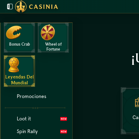
Bonus Crab
Wheel of
Fortune
¡
Leyendas Del
Mundial
Promociones
Ca
Loot it
NEW
Spin Rally
NEW