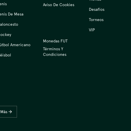
enis
Aviso De Cookies
Desafíos
enis De Mesa
Torneos
aloncesto
VIP
ockey
Monedas FUT
útbol Americano
Términos Y
Condiciones
éisbol
Más