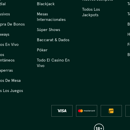
ial
Blackjack
T
Todos Los
usivos
Mesas
T
Jackpots
Internacionales
pra De Bonos
B
Súper Shows
aways
H
Baccarat & Dados
os En Vivo
F
Póker
os
B
antáneos
Todo El Casino En
Vivo
aperras
os De Mesa
s Los Juegos