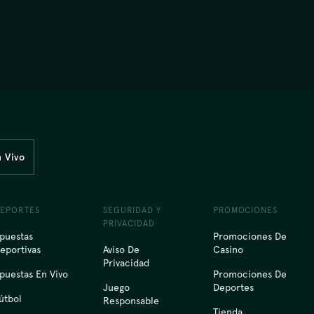
 Vivo
EPORTES
SEGURIDAD Y
PROMOCIONES
PRIVACIDAD
puestas
Promociones De
eportivas
Aviso De
Casino
Privacidad
puestas En Vivo
Promociones De
Juego
Deportes
útbol
Responsable
Tienda