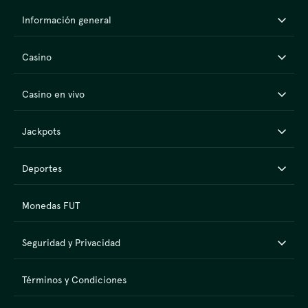
Información general
Casino
Casino en vivo
Jackpots
Deportes
Monedas FUT
Seguridad y Privacidad
Términos y Condiciones