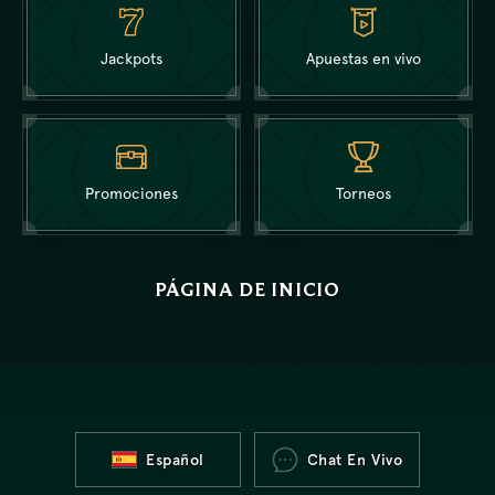
Jackpots
Apuestas en vivo
Promociones
Torneos
PÁGINA DE INICIO
Español
Chat En Vivo