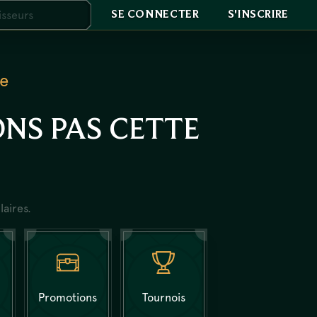
SE CONNECTER
S'INSCRIRE
isseurs
ée
NS PAS CETTE
laires.
Promotions
Tournois