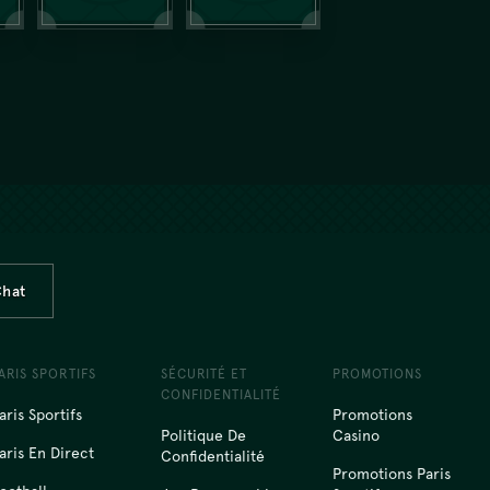
Chat
ARIS SPORTIFS
SÉCURITÉ ET
PROMOTIONS
CONFIDENTIALITÉ
aris Sportifs
Promotions
Politique De
Casino
aris En Direct
Confidentialité
Promotions Paris