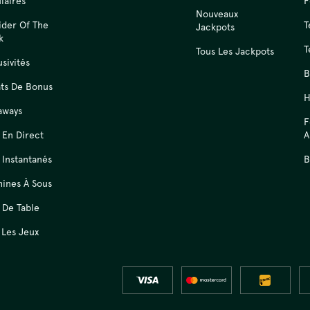
laires
F
Nouveaux
ider Of The
T
Jackpots
k
T
Tous Les Jackpots
usivités
B
ts De Bonus
H
aways
F
 En Direct
A
 Instantanés
B
ines À Sous
 De Table
 Les Jeux