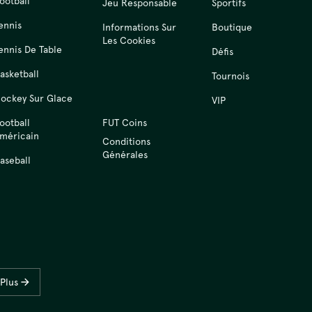
ootball
Jeu Responsable
Sportifs
ennis
Informations Sur
Boutique
Les Cookies
ennis De Table
Défis
asketball
Tournois
ockey Sur Glace
VIP
FUT Coins
ootball
méricain
Conditions
Générales
aseball
Plus