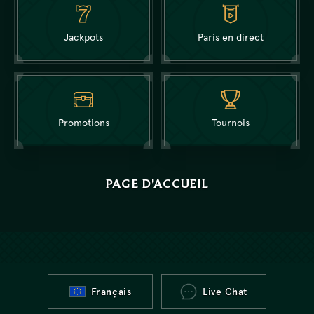
Jackpots
Paris en direct
Promotions
Tournois
PAGE D'ACCUEIL
Français
Live Chat