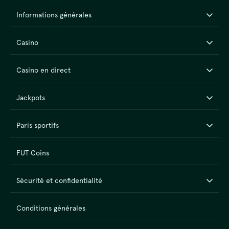
Informations générales
Casino
Casino en direct
Jackpots
Paris sportifs
FUT Coins
Sécurité et confidentialité
Conditions générales