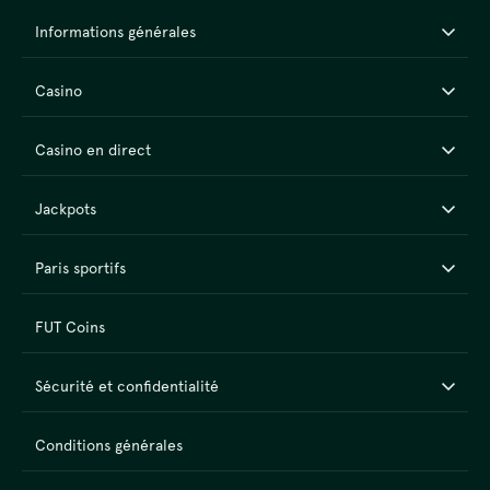
Informations générales
Casino
Casino en direct
Jackpots
Paris sportifs
FUT Coins
Sécurité et confidentialité
Conditions générales