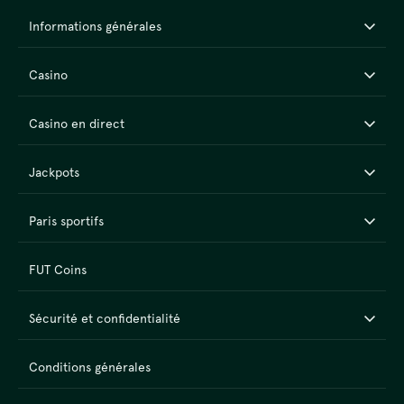
Informations générales
Casino
Casino en direct
Jackpots
Paris sportifs
FUT Coins
Sécurité et confidentialité
Conditions générales