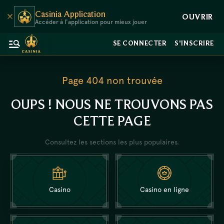
Casinia Application
OUVRIR
Accéder à l'application pour mieux jouer
SE CONNECTER
S'INSCRIRE
Page 404 non trouvée
OUPS ! NOUS NE TROUVONS PAS
CETTE PAGE
Consultez les sections les plus populaires.
Casino
Casino en ligne