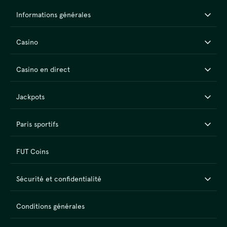
Informations générales
Casino
Casino en direct
Jackpots
Paris sportifs
FUT Coins
Sécurité et confidentialité
Conditions générales