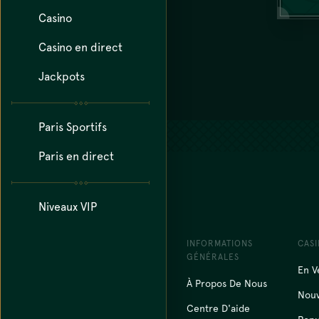
Casino
Casino en direct
Jackpots
Paris Sportifs
Paris en direct
Niveaux VIP
INFORMATIONS
CAS
GÉNÉRALES
En V
À Propos De Nous
Nouv
Centre D'aide