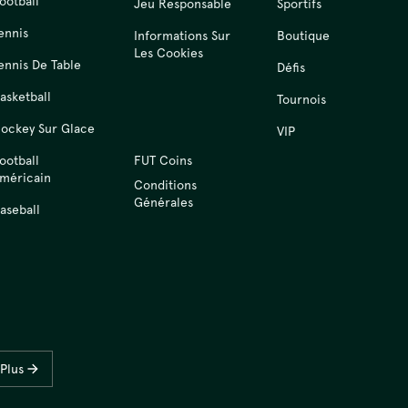
ootball
Jeu Responsable
Sportifs
ennis
Informations Sur
Boutique
Les Cookies
ennis De Table
Défis
asketball
Tournois
ockey Sur Glace
VIP
FUT Coins
ootball
méricain
Conditions
Générales
aseball
Plus