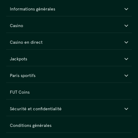
Informations générales
Casino
Casino en direct
Jackpots
Paris sportifs
FUT Coins
Sécurité et confidentialité
Conditions générales