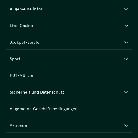
Allgemeine Infos
Live-Casino
Jackpot-Spiele
Sport
FUT-Münzen
Sicherheit und Datenschutz
Allgemeine Geschäftsbedingungen
Aktionen