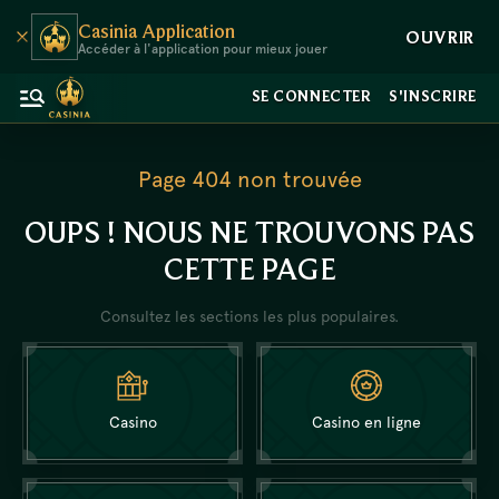
Casinia Application
OUVRIR
Accéder à l'application pour mieux jouer
SE CONNECTER
S'INSCRIRE
Page 404 non trouvée
OUPS ! NOUS NE TROUVONS PAS
CETTE PAGE
Consultez les sections les plus populaires.
Casino
Casino en ligne