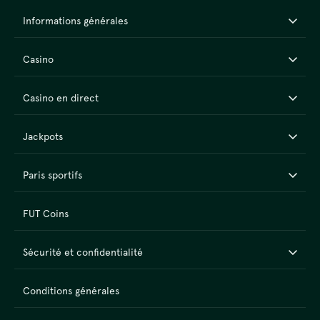
Informations générales
Casino
Casino en direct
Jackpots
Paris sportifs
FUT Coins
Sécurité et confidentialité
Conditions générales