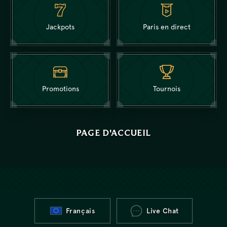
Jackpots
Paris en direct
Promotions
Tournois
PAGE D'ACCUEIL
Français
Live Chat