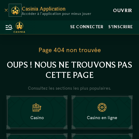
Casinia Application
OUVRIR
Accéder à l'application pour mieux jouer
SE CONNECTER
S'INSCRIRE
Page 404 non trouvée
OUPS ! NOUS NE TROUVONS PAS
CETTE PAGE
Consultez les sections les plus populaires.
Casino
Casino en ligne