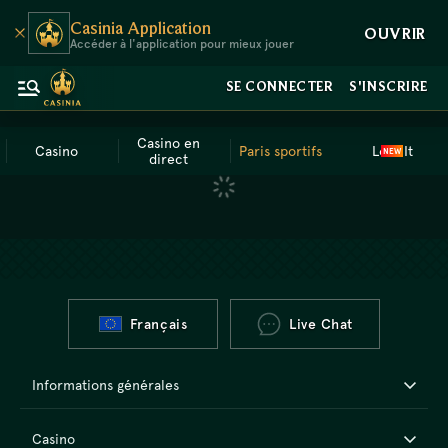
Casinia Application
OUVRIR
Accéder à l'application pour mieux jouer
SE CONNECTER
S'INSCRIRE
Casino en
Casino
Paris sportifs
Loot It
NEW
direct
Français
Live Chat
Informations générales
Casino