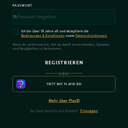
PASSWORT
Ich bin über 18 Jahre alt und akzeptiere die
Bedingungen & Konditionen
sowie
Datenschutzhinweis
Wenn du weitermachst, bist du damit einverstanden, Updates
und Neuigkeiten zu bekommen.
REGISTRIEREN
oder
TRITT MIT PLAYID BEI
Mehr über PlayID
Du hast bereits ein Konto?
Einloggen