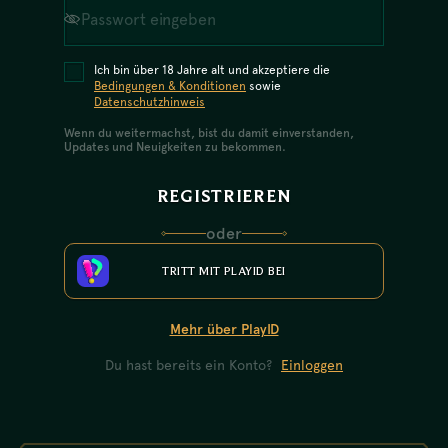
Ich bin über 18 Jahre alt und akzeptiere die
Bedingungen & Konditionen
sowie
Datenschutzhinweis
Wenn du weitermachst, bist du damit einverstanden,
Updates und Neuigkeiten zu bekommen.
REGISTRIEREN
oder
TRITT MIT PLAYID BEI
Mehr über PlayID
Du hast bereits ein Konto?
Einloggen