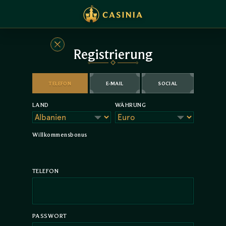
Registrierung
TELEFON
E-MAIL
SOCIAL
LAND
WÄHRUNG
Willkommensbonus
TELEFON
PASSWORT