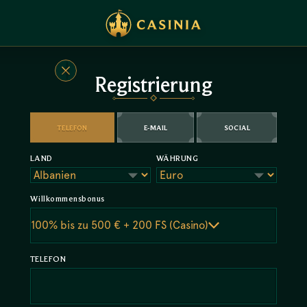
Registrierung
TELEFON
E-MAIL
SOCIAL
LAND
WÄHRUNG
Willkommensbonus
100% bis zu 500 € + 200 FS (Casino)
TELEFON