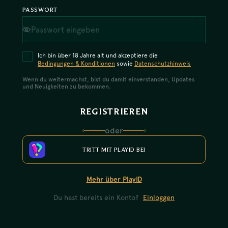
PASSWORT
Ich bin über 18 Jahre alt und akzeptiere die
Bedingungen & Konditionen
sowie
Datenschutzhinweis
Wenn du weitermachst, bist du damit einverstanden, Updates
und Neuigkeiten zu bekommen.
REGISTRIEREN
oder
TRITT MIT PLAYID BEI
Mehr über PlayID
Du hast bereits ein Konto?
Einloggen