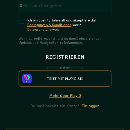
Ich bin über 18 Jahre alt und akzeptiere die
Bedingungen & Konditionen
sowie
Datenschutzhinweis
Wenn du weitermachst, bist du damit einverstanden,
Updates und Neuigkeiten zu bekommen.
REGISTRIEREN
oder
TRITT MIT PLAYID BEI
Mehr über PlayID
Du hast bereits ein Konto?
Einloggen