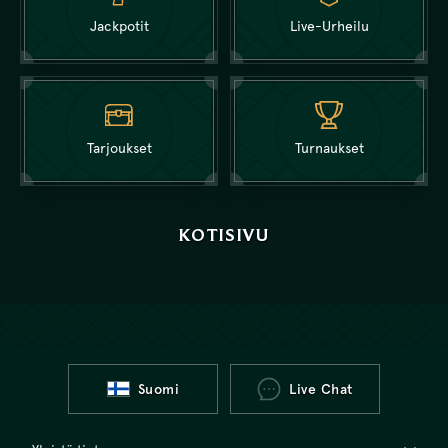
Jackpotit
Live-Urheilu
Tarjoukset
Turnaukset
KOTISIVU
Suomi
Live Chat