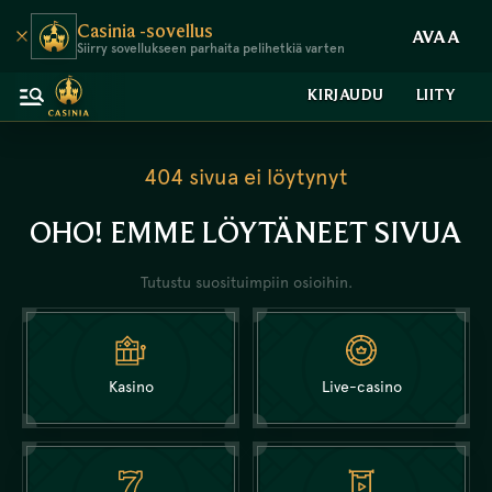
Casinia -sovellus
AVAA
Siirry sovellukseen parhaita pelihetkiä varten
KIRJAUDU
LIITY
404 sivua ei löytynyt
OHO! EMME LÖYTÄNEET SIVUA
Tutustu suosituimpiin osioihin.
Kasino
Live-casino