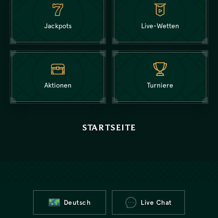
Jackpots
Live-Wetten
Aktionen
Turniere
STARTSEITE
Deutsch
Live Chat