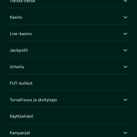
Yleistä tietoa
Kasino
Live-kasino
Jackpotit
Urheilu
FUT-kolikot
Turvallisuus ja yksityisyys
Käyttöehdot
Kampanjat