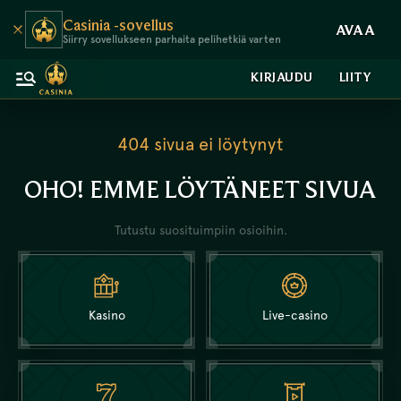
Casinia -sovellus
AVAA
Siirry sovellukseen parhaita pelihetkiä varten
KIRJAUDU
LIITY
404 sivua ei löytynyt
OHO! EMME LÖYTÄNEET SIVUA
Tutustu suosituimpiin osioihin.
Kasino
Live-casino