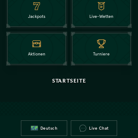
Jackpots
Live-Wetten
Aktionen
Turniere
STARTSEITE
Deutsch
Live Chat