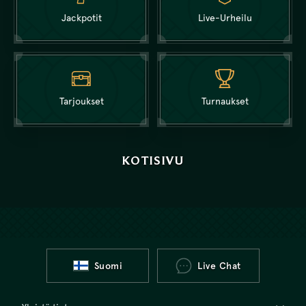
Jackpotit
Live-Urheilu
Tarjoukset
Turnaukset
KOTISIVU
Suomi
Live Chat