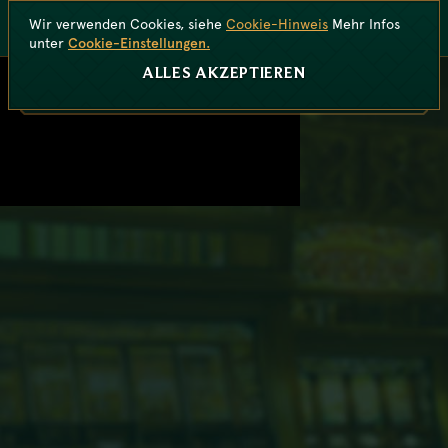
Wir verwenden Cookies, siehe
Cookie-Hinweis
Mehr Infos
unter
Cookie-Einstellungen.
ALLES AKZEPTIEREN