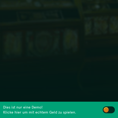
Dies ist nur eine Demo!
Klicke hier um mit echtem Geld zu spielen.