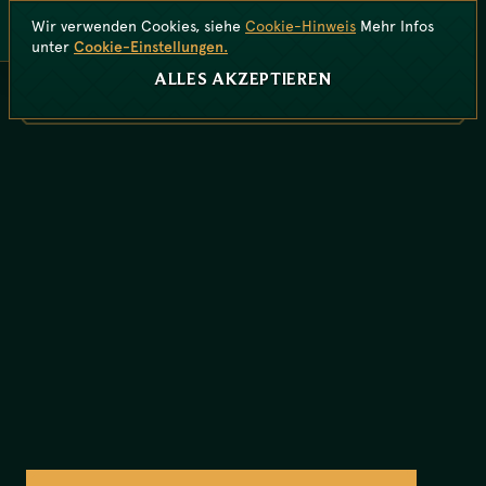
Wir verwenden Cookies, siehe
Cookie-Hinweis
Mehr Infos
unter
Cookie-Einstellungen.
ALLES AKZEPTIEREN