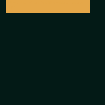
Etwas ist schief gelaufen. Bitte wähle ein anderes
Spiel.