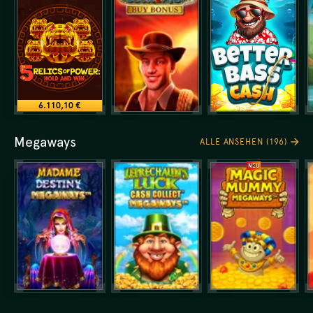
6.110,10 €
Megaways
ALLE ANSEHEN (196)
NEU