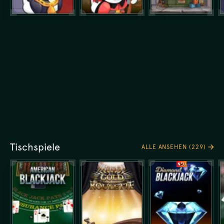
Tischspiele
ALLE ANSEHEN (229)
NEU