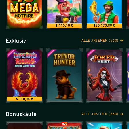
6.110,10 €
150.170,89 €
Exklusiv
ALLE ANSEHEN (660)
6.110,10 €
Bonuskäufe
ALLE ANSEHEN (660)
NEU