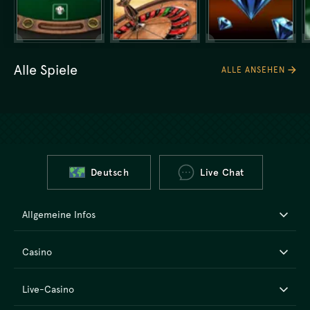
Alle Spiele
ALLE ANSEHEN
Deutsch
Live Chat
Allgemeine Infos
Casino
Live-Casino