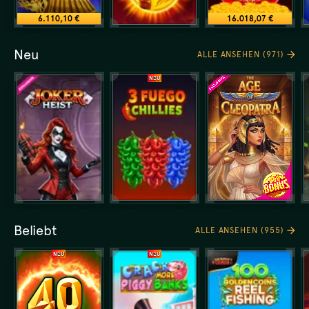
6.110,10 €
16.018,07 €
Neu
ALLE ANSEHEN (971)
NEU
Beliebt
ALLE ANSEHEN (955)
NEU
NEU