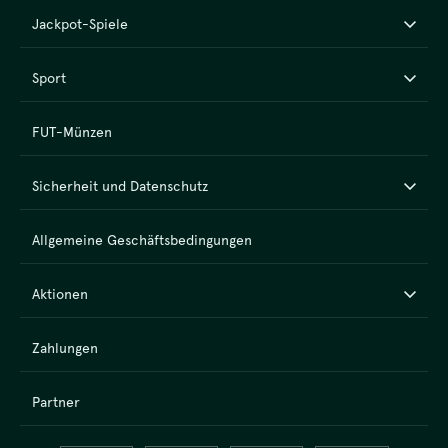
Jackpot-Spiele
Sport
FUT-Münzen
Sicherheit und Datenschutz
Allgemeine Geschäftsbedingungen
Aktionen
Zahlungen
Partner