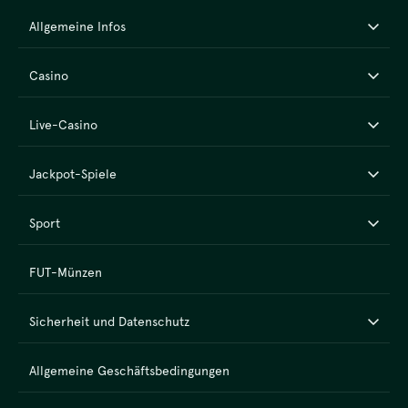
Allgemeine Infos
Casino
Live-Casino
Jackpot-Spiele
Sport
FUT-Münzen
Sicherheit und Datenschutz
Allgemeine Geschäftsbedingungen