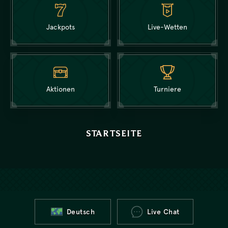
Jackpots
Live-Wetten
Aktionen
Turniere
STARTSEITE
Deutsch
Live Chat