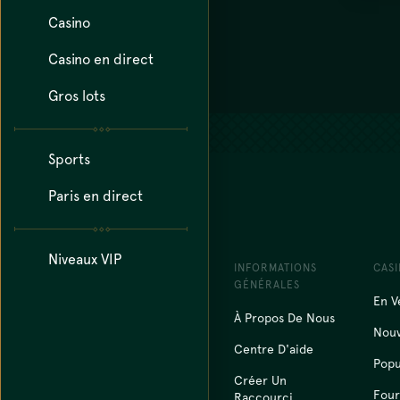
Casino
Casino en direct
Gros lots
Sports
Paris en direct
Niveaux VIP
INFORMATIONS
CAS
GÉNÉRALES
En V
À Propos De Nous
Nouv
Centre D'aide
Popu
Créer Un
Four
Raccourci