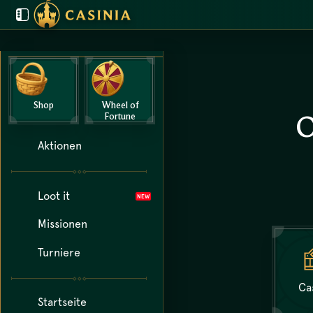
Shop
Wheel of
O
Fortune
Aktionen
Loot it
NEW
Missionen
Turniere
Ca
Startseite