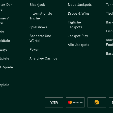
ter Der
Blackjack
Neue Jackpots
Tenn
he
Internationale
Drops & Wins
Tisc
mers'
Tische
Tägliche
Bask
ce
Spielshows
Jackpots
Eish
siv
Baccarat Und
Jackpot Play
Ame
skäufe
Würfel
Alle Jackpots
Foot
ways
Poker
Base
Spiele
Alle Live-Casinos
t-Spiele
spiele