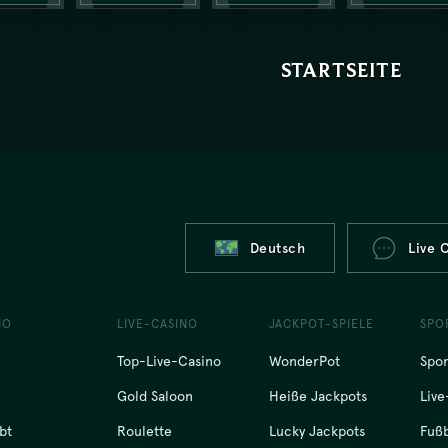
STARTSEITE
Deutsch
Live 
NO
LIVE-CASINO
JACKPOT-SPIELE
SPO
Top-Live-Casino
WonderPot
Spo
Gold Saloon
Heiße Jackpots
Liv
bt
Roulette
Lucky Jackpots
Fußb