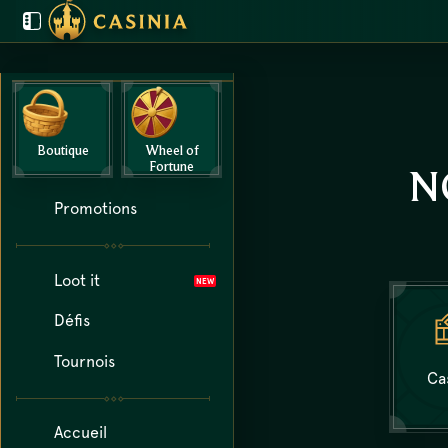
Boutique
Wheel of
N
Fortune
Promotions
Loot it
NEW
Défis
Tournois
Ca
Accueil