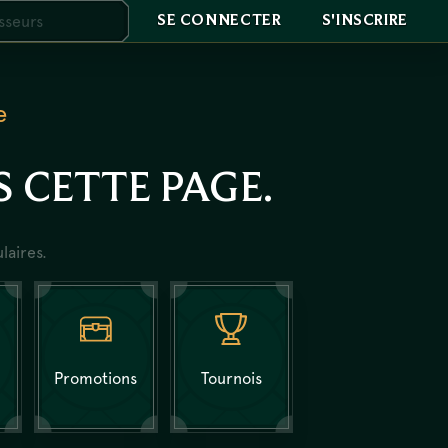
SE CONNECTER
S'INSCRIRE
sseurs
e
 CETTE PAGE.
laires.
Promotions
Tournois