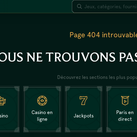
Jeux, catégories, fourni
Page 404 introuvabl
OUS NE TROUVONS PAS
Découvrez les sections les plus popu
Casino en
Paris en
sino
Jackpots
ligne
direct