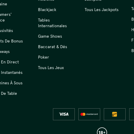
aine
T
Blackjack
Tous Les Jackpots
amers'
B
ice
Tables
Internationales
H
usivités
Game Shows
F
ts De Bonus
Baccarat & Dés
B
aways
Poker
 En Direct
Tous Les Jeux
 Instantanés
ines À Sous
 De Table