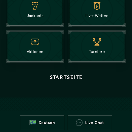
Jackpots
Live-Wetten
Aktionen
Turniere
STARTSEITE
Deutsch
Live Chat