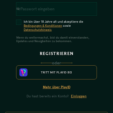
Ich bin über 18 Jahre alt und akzeptiere die
Bedingungen & Konditionen
sowie
Datenschutzhinweis
Wenn du weitermachst, bist du damit einverstanden,
Updates und Neuigkeiten zu bekommen.
REGISTRIEREN
oder
TRITT MIT PLAYID BEI
Mehr über PlayID
Du hast bereits ein Konto?
Einloggen