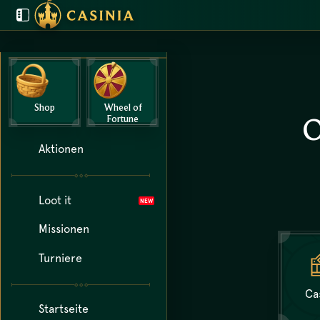
Shop
Wheel of
O
Fortune
Aktionen
Loot it
NEW
Missionen
Turniere
Ca
Startseite