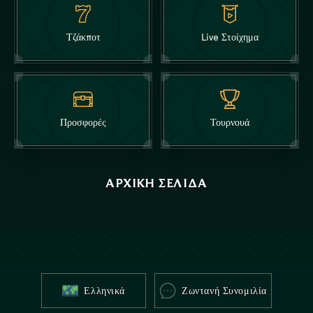
Τζάκποτ
Live Στοίχημα
Προσφορές
Τουρνουά
ΑΡΧΙΚΉ ΣΕΛΊΔΑ
Ελληνικά
Ζωντανή Συνομιλία