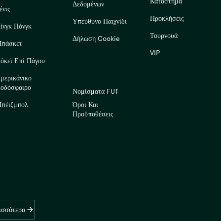
Κατάστημα
Δεδομένων
ένις
Προκλήσεις
Υπεύθυνο Παιχνίδι
ίνγκ Πόνγκ
Τουρνουά
Δήλωση Cookie
πάσκετ
VIP
όκεϊ Επί Πάγου
μερικάνικο
οδόσφαιρο
Νομίσματα FUT
πέιζμπολ
Όροι Και
Προϋποθέσεις
ισσότερα