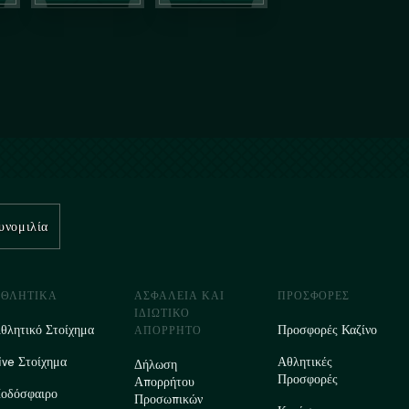
υνομιλία
ΑΘΛΗΤΙΚΆ
ΑΣΦΆΛΕΙΑ ΚΑΙ
ΠΡΟΣΦΟΡΈΣ
ΙΔΙΩΤΙΚΌ
θλητικό Στοίχημα
Προσφορές Καζίνο
ΑΠΌΡΡΗΤΟ
ive Στοίχημα
Αθλητικές
Δήλωση
Προσφορές
Απορρήτου
οδόσφαιρο
Προσωπικών