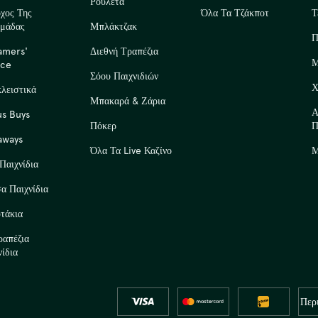
Ρουλέτα
χος Της
Όλα Τα Τζάκποτ
Τ
μάδας
Μπλάκτζακ
Π
amers'
Διεθνή Τραπέζια
Μ
ice
Σόου Παιχνιδιών
Χ
λειστικά
Μπακαρά & Ζάρια
Α
s Buys
Πόκερ
Π
aways
Όλα Τα Live Καζίνο
Μ
 Παιχνίδια
α Παιχνίδια
τάκια
ραπέζια
νίδια
Περ