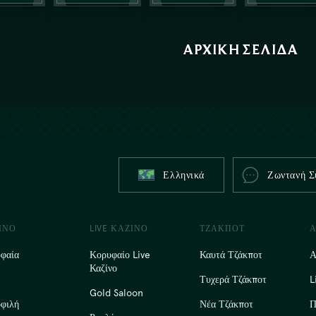
ΑΡΧΙΚΉ ΣΕΛΊΔΑ
Ελληνικά
Ζωντανή Σ
ΊΝΟ
LIVE ΚΑΖΊΝΟ
ΤΖΆΚΠΟΤ
φαία
Κορυφαίο Live
Καυτά Τζάκποτ
Α
Καζίνο
Τυχερά Τζάκποτ
L
Gold Saloon
φιλή
Νέα Τζάκποτ
Π