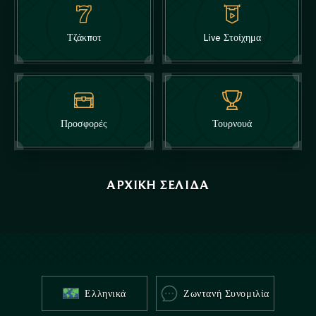
Τζάκποτ
Live Στοίχημα
Προσφορές
Τουρνουά
ΑΡΧΙΚΉ ΣΕΛΊΔΑ
Ελληνικά
Ζωντανή Συνομιλία