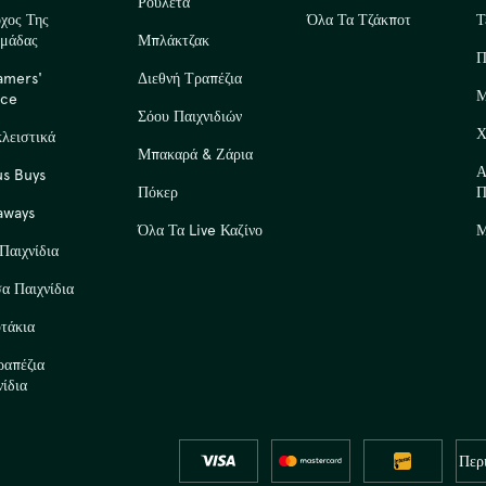
Ρουλέτα
χος Της
Όλα Τα Τζάκποτ
Τ
μάδας
Μπλάκτζακ
Π
amers'
Διεθνή Τραπέζια
Μ
ice
Σόου Παιχνιδιών
Χ
λειστικά
Μπακαρά & Ζάρια
Α
s Buys
Πόκερ
Π
aways
Όλα Τα Live Καζίνο
Μ
 Παιχνίδια
α Παιχνίδια
τάκια
ραπέζια
νίδια
Περ