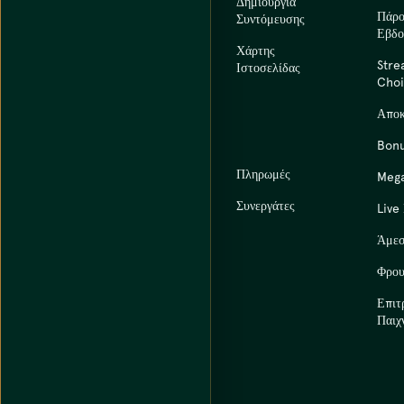
Δημιουργία
Πάρο
Συντόμευσης
Εβδο
Χάρτης
Stre
Ιστοσελίδας
Cho
Αποκ
Bonu
Πληρωμές
Meg
Συνεργάτες
Live
Άμεσ
Φρου
Επιτ
Παιχ