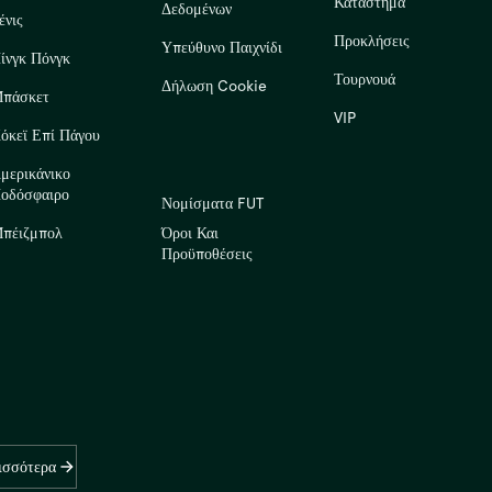
Κατάστημα
Δεδομένων
ένις
Προκλήσεις
Υπεύθυνο Παιχνίδι
ίνγκ Πόνγκ
Τουρνουά
Δήλωση Cookie
πάσκετ
VIP
όκεϊ Επί Πάγου
μερικάνικο
οδόσφαιρο
Νομίσματα FUT
πέιζμπολ
Όροι Και
Προϋποθέσεις
ισσότερα