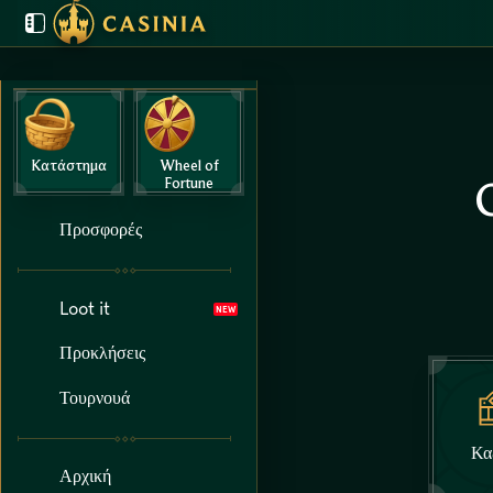
Κατάστημα
Wheel of
Fortune
Προσφορές
Loot it
NEW
Προκλήσεις
Τουρνουά
Κα
Αρχική