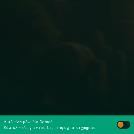
Αυτό είναι μόνο ένα Demo!
Κάνε κλικ εδώ για να παίξεις με πραγματικά χρήματα.