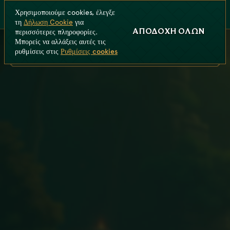
Χρησιμοποιούμε cookies, έλεγξε
τη
Δήλωση Cookie
για
ΑΠΟΔΟΧΉ ΌΛΩΝ
περισσότερες πληροφορίες.
Μπορείς να αλλάξεις αυτές τις
ρυθμίσεις στις
Ρυθμίσεις cookies