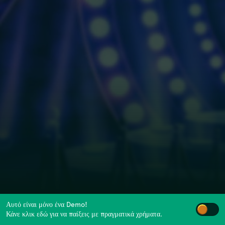
Αυτό είναι μόνο ένα Demo!
Κάνε κλικ εδώ για να παίξεις με πραγματικά χρήματα.