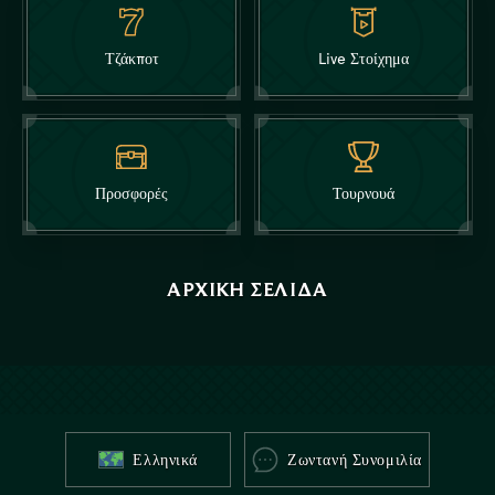
Τζάκποτ
Live Στοίχημα
Προσφορές
Τουρνουά
ΑΡΧΙΚΉ ΣΕΛΊΔΑ
Ελληνικά
Ζωντανή Συνομιλία