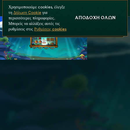
Χρησιμοποιούμε cookies, έλεγξε
τη
Δήλωση Cookie
για
ΑΠΟΔΟΧΉ ΌΛΩΝ
περισσότερες πληροφορίες.
Μπορείς να αλλάξεις αυτές τις
ρυθμίσεις στις
Ρυθμίσεις cookies