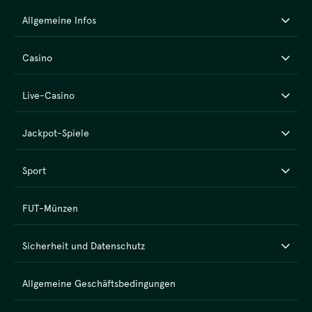
Allgemeine Infos
Casino
Live-Casino
Jackpot-Spiele
Sport
FUT-Münzen
Sicherheit und Datenschutz
Allgemeine Geschäftsbedingungen