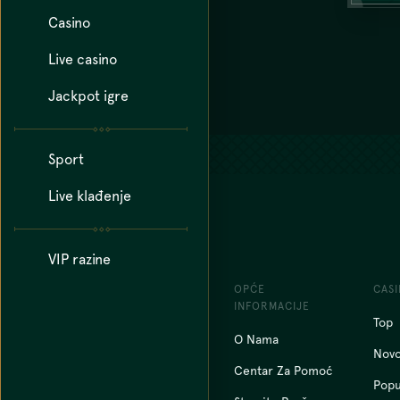
Casino
Live casino
Jackpot igre
Sport
Live klađenje
VIP razine
OPĆE
CAS
INFORMACIJE
Top
O Nama
Nov
Centar Za Pomoć
Popu