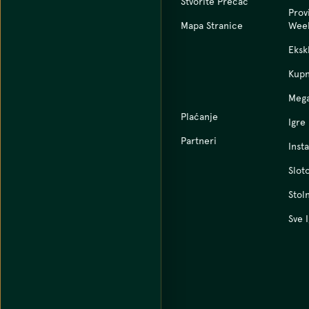
Stvorite Prečac
Prov
Mapa Stranice
Wee
Eksk
Kupn
Meg
Plaćanje
Igre
Partneri
Inst
Slot
Stol
Sve 