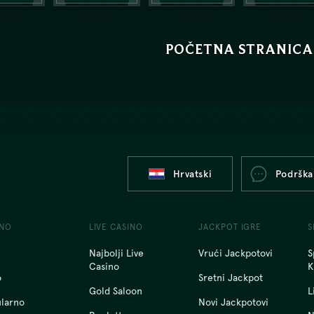
POČETNA STRANICA
Hrvatski
Podrška
INO
LIVE CASINO
JACKPOT IGRE
S
Najbolji Live
Vrući Jackpotovi
S
Casino
K
o
Sretni Jackpot
Gold Saloon
L
larno
Novi Jackpotovi