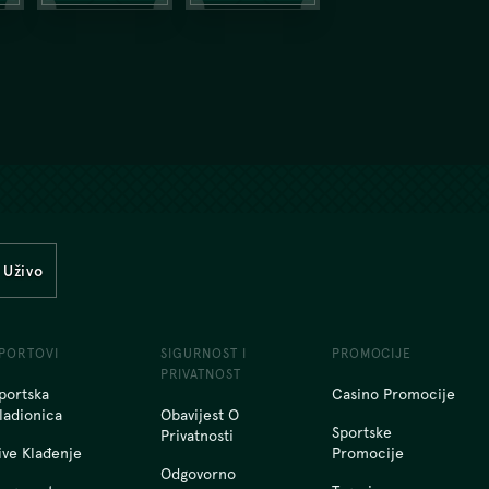
 Uživo
PORTOVI
SIGURNOST I
PROMOCIJE
PRIVATNOST
portska
Casino Promocije
ladionica
Obavijest O
Sportske
Privatnosti
ive Klađenje
Promocije
Odgovorno