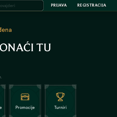
PRIJAVA
REGISTRACIJA
rovajderi
đena
RONAĆI TU
e.
e
Promocije
Turniri