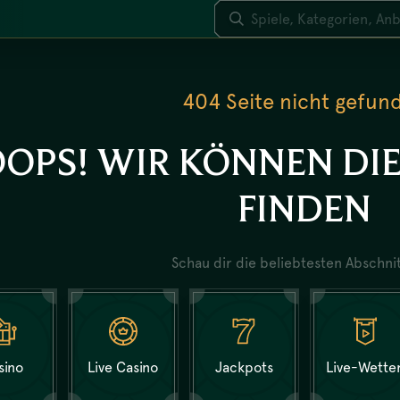
Spiele, Kategorien, Anb
404 Seite nicht gefun
OPS! WIR KÖNNEN DIE
FINDEN
Schau dir die beliebtesten Abschnit
sino
Live Casino
Jackpots
Live-Wette