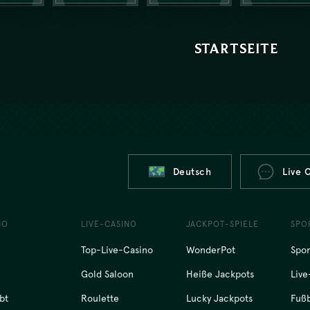
STARTSEITE
Deutsch
Live 
NO
LIVE-CASINO
JACKPOT-SPIELE
SPO
Top-Live-Casino
WonderPot
Spo
Gold Saloon
Heiße Jackpots
Liv
bt
Roulette
Lucky Jackpots
Fußb