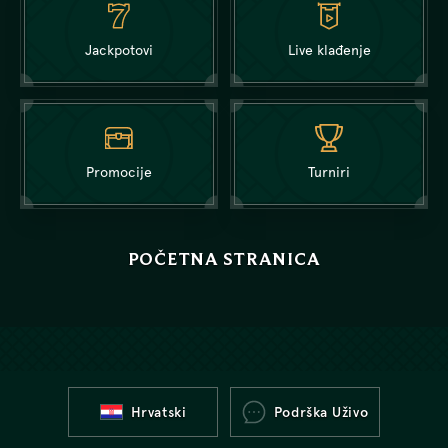
Jackpotovi
Live klađenje
Promocije
Turniri
POČETNA STRANICA
Hrvatski
Podrška Uživo