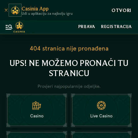
Casinia App
OTVORI
Uđi u aplikaciju za najbolju igru
PRIJAVA
REGISTRACIJA
404 stranica nije pronađena
UPS! NE MOŽEMO PRONAĆI TU
STRANICU
Provjeri najpopularnije odjeljke.
Casino
Live Casino