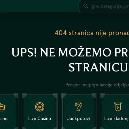
Igre, kategorije, p
404 stranica nije prona
UPS! NE MOŽEMO P
STRANICU
Provjeri najpopularnije odjeljk
sino
Live Casino
Jackpotovi
Live klađenj