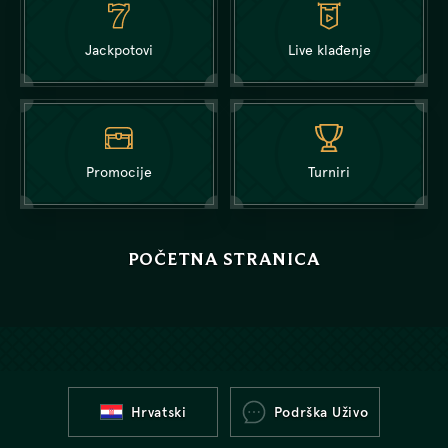
Jackpotovi
Live klađenje
Promocije
Turniri
POČETNA STRANICA
Hrvatski
Podrška Uživo