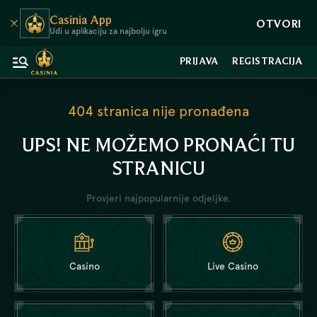
Casinia App
OTVORI
Uđi u aplikaciju za najbolju igru
PRIJAVA
REGISTRACIJA
404 stranica nije pronađena
UPS! NE MOŽEMO PRONAĆI TU
STRANICU
Provjeri najpopularnije odjeljke.
Casino
Live Casino