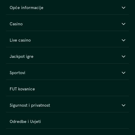
Opće informacije
Casino
Live casino
Jackpot igre
Sportovi
FUT kovanice
Sigurnost i privatnost
Odredbe i Uvjeti