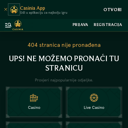
Casinia App
OTVORI
Uđi u aplikaciju za najbolju igru
PRIJAVA
REGISTRACIJA
404 stranica nije pronađena
UPS! NE MOŽEMO PRONAĆI TU
STRANICU
Provjeri najpopularnije odjeljke.
Casino
Live Casino